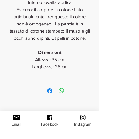
Interno: ovatta acrilica
Esterno: il corpo è in cotone tinto
artigianalmente, per questo il colore
non è omogeneo. La pancia è in
tessuto di cotone stampato Il muso e gli
occhi sono dipinti. Capelli in cotone.
Dimensioni:
Altezza: 35 cm
Larghezza: 28 cm
Pupazzi di Pezza
Email
Facebook
Instagram
Informativa sulla Privacy