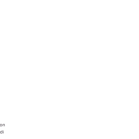
non
di