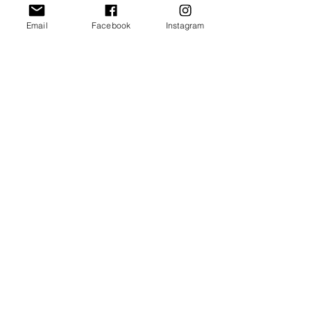
Email
Facebook
Instagram
Pupazzi di Pezza
Informativa sulla Privacy
Termini e condizioni
esterpupazzidipezza@gmail.com
+39 3384629080
via Livornese 653, Lastra a Signa 50055
(Firenze) Italia