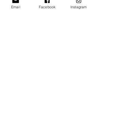
Email
Facebook
Instagram
Pupazzi di Pezza
Informativa sulla Privacy
Termini e condizioni
esterpupazzidipezza@gmail.com
+39 3384629080
via Livornese 653, Lastra a Signa 50055
(Firenze) Italia